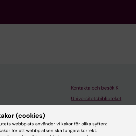
Kontakta och besök KI
Universitetsbiblioteket
Stöd forskning och utbildning
kakor (cookies)
Jobba på KI
tutets webbplats använder vi kakor för olika syften:
len
Karolinska Institutet Innovati
akor för att webbplatsen ska fungera korrekt.