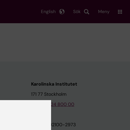
English
Sök
Meny
Karolinska Institutet
171 77 Stockholm
Tel: 08-524 800 00
on
Org.nr: 202100-2973