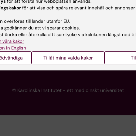
lys
för att förstå hur webbplatsen används.
programwebbar
Kontakta presstjänsten
ingskakor
för att visa och spåra relevant innehåll och annonser
KI
 överföras till länder utanför EU.
 godkänner du att vi sparar cookies.
t ändra eller återkalla ditt samtycke via kakikonen längst ned til
re
 våra kakor
portalen
on in English
nödvändiga
Tillåt mina valda kakor
Ti
© Karolinska Institutet - ett medicinskt universitet