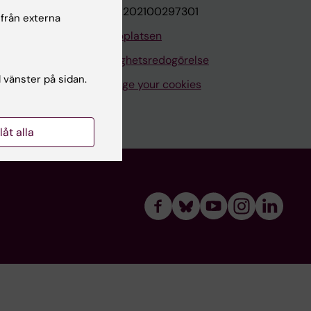
VAT.nr: SE202100297301
 från externa
Om webbplatsen
Tillgänglighetsredogörelse
l vänster på sidan.
Manage your cookies
llåt alla