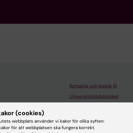
Kontakta och besök KI
Universitetsbiblioteket
Stöd forskning och utbildning
kakor (cookies)
Jobba på KI
tutets webbplats använder vi kakor för olika syften:
len
Karolinska Institutet Innovati
akor för att webbplatsen ska fungera korrekt.