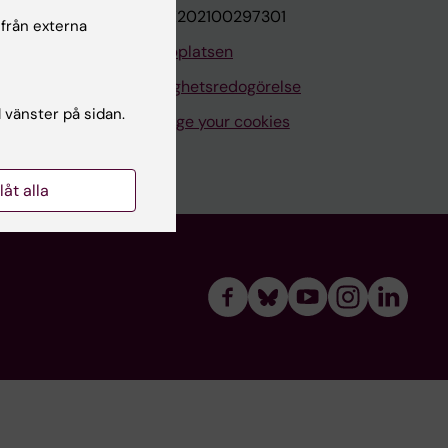
VAT.nr: SE202100297301
 från externa
Om webbplatsen
Tillgänglighetsredogörelse
l vänster på sidan.
Manage your cookies
llåt alla