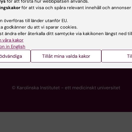
lys
för att förstå hur webbplatsen används.
programwebbar
Kontakta presstjänsten
ingskakor
för att visa och spåra relevant innehåll och annonser
KI
 överföras till länder utanför EU.
 godkänner du att vi sparar cookies.
t ändra eller återkalla ditt samtycke via kakikonen längst ned til
re
 våra kakor
portalen
on in English
nödvändiga
Tillåt mina valda kakor
Ti
© Karolinska Institutet - ett medicinskt universitet