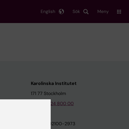
English
Sök
Meny
Karolinska Institutet
171 77 Stockholm
Tel: 08-524 800 00
on
Org.nr: 202100-2973