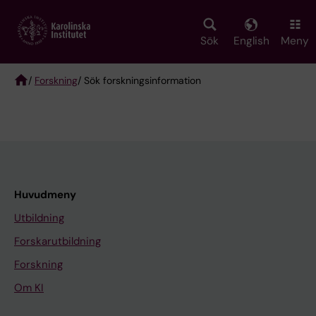
Skip
to
main
Sök
English
Meny
content
/
Forskning
/ Sök forskningsinformation
Breadcrumb
Huvudmeny
Utbildning
Forskarutbildning
Forskning
Om KI