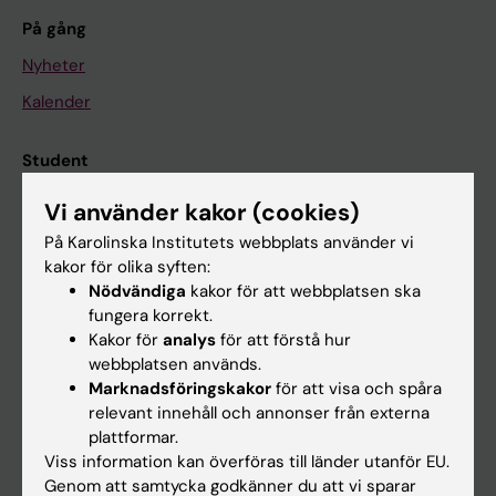
På gång
Nyheter
Kalender
Student
Ladok
Vi använder kakor (cookies)
Canvas
På Karolinska Institutets webbplats använder vi
kakor för olika syften:
Schema
Nödvändiga
kakor för att webbplatsen ska
Studentmejlen
fungera korrekt.
Kakor för
analys
för att förstå hur
Kurs- och programwebbar
webbplatsen används.
Student på KI
Marknadsföringskakor
för att visa och spåra
relevant innehåll och annonser från externa
plattformar.
Medarbetare
Viss information kan överföras till länder utanför EU.
Genom att samtycka godkänner du att vi sparar
Medarbetarportalen