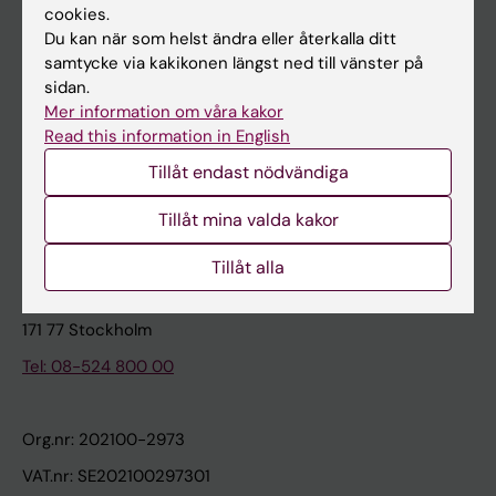
cookies.
Du kan när som helst ändra eller återkalla ditt
Kontakta och besök KI
samtycke via kakikonen längst ned till vänster på
sidan.
Universitetsbiblioteket
Mer information om våra kakor
Stöd forskning och utbildning
Read this information in English
Jobba på KI
Tillåt endast nödvändiga
Karolinska Institutet Innovation
Tillåt mina valda kakor
Kontakta presstjänsten
Tillåt alla
Karolinska Institutet
171 77 Stockholm
Tel: 08-524 800 00
Org.nr: 202100-2973
VAT.nr: SE202100297301