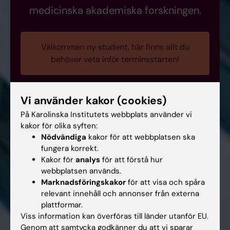
medicinska akademiska forskningen.
Välkommen ny student, här finns allt du
behöver veta inför terminsstarten!
Vi använder kakor (cookies)
På Karolinska Institutets webbplats använder vi
kakor för olika syften:
Nödvändiga
kakor för att webbplatsen ska
fungera korrekt.
Kakor för
analys
för att förstå hur
webbplatsen används.
Marknadsföringskakor
för att visa och spåra
relevant innehåll och annonser från externa
plattformar.
Viss information kan överföras till länder utanför EU.
Genom att samtycka godkänner du att vi sparar