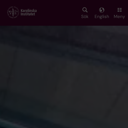
Skip
to
main
Sök
English
Meny
content